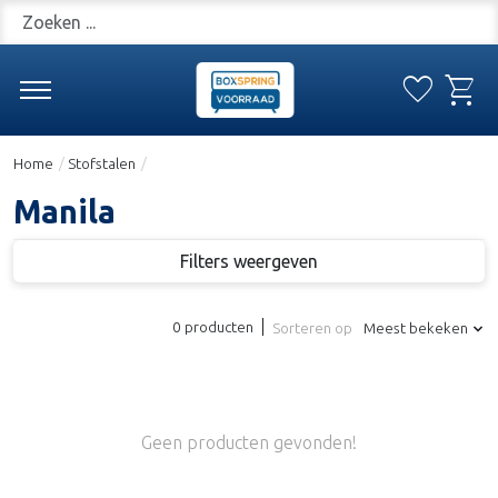
Zoeken
favorite
shopping_cart
Verlanglijs
Win
Home
/
Stofstalen
/
Manila
Filters weergeven
0 producten
Sorteren op
Meest bekeken
Geen producten gevonden!