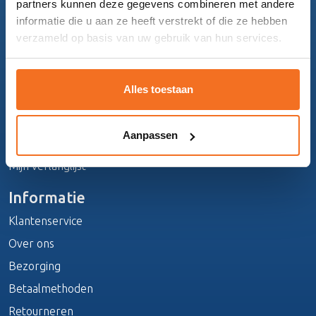
partners kunnen deze gegevens combineren met andere
Topmatrassen
informatie die u aan ze heeft verstrekt of die ze hebben
verzameld op basis van uw gebruik van hun services.
Beddengoed
Slaapbanken
Alles toestaan
Mijn account
Registreren
Aanpassen
Mijn bestellingen
Mijn verlanglijst
Informatie
Klantenservice
Over ons
Bezorging
Betaalmethoden
Retourneren