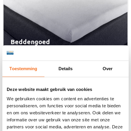
Beddengoed
Toestemming
Details
Over
Boxspringvoorraad: de online
Deze website maakt gebruik van cookies
boxspringspecialist
We gebruiken cookies om content en advertenties te
Bij Boxspringvoorraad draait alles om goed slapen. Als
personaliseren, om functies voor social media te bieden
specialist in boxsprings weten we precies wat nodig is voor
en om ons websiteverkeer te analyseren. Ook delen we
een comfortabele en ontspannen nachtrust. Met een
informatie over uw gebruik van onze site met onze
breed en zorgvuldig samengesteld aanbod bieden we voor
partners voor social media, adverteren en analyse. Deze
ieder wat wils – of je nu op zoek bent naar extra luxe of