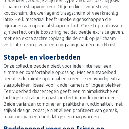
materialen, zodat je altijd een type vindt dat past bij jouw
lichaam en slaapvoorkeur. Of je nu kiest voor stevig
koudschuim, drukverlagend traagschuim of veerkrachtig
latex – elk materiaal heeft unieke eigenschappen die
bijdragen aan optimaal slaapcomfort. Onze
topmatrassen
zijn perfect om je boxspring net dat beetje extra te geven,
met een extra zachte toplaag die de druk op je lichaam
verlicht en zorgt voor een nog aangenamere nachtrust.
Stapel- en vloerbedden
Onze collectie
bedden
biedt voor ieder interieur een
slimme en comfortabele oplossing. Met een stapelbed
benut je de ruimte optimaal en creëer je eenvoudig extra
slaapplekken, ideaal voor kinderkamers of logeerplekken.
Een vloerbed daarentegen geeft een minimalistische en
luchtige uitstraling en past perfect in moderne interieurs.
Beide varianten combineren praktische functionaliteit met
stijlvol design, zodat je niet alleen profiteert van gemak,
maar ook van een bed dat gezien mag worden.
Beddengoed voor een frisse en