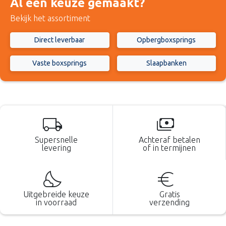
Al een keuze gemaakt?
Bekijk het assortiment
Direct leverbaar
Opbergboxsprings
Vaste boxsprings
Slaapbanken
local_shipping
payments
Supersnelle
Achteraf betalen
levering
of in termijnen
partly_cloudy_night
euro
Uitgebreide keuze
Gratis
in voorraad
verzending