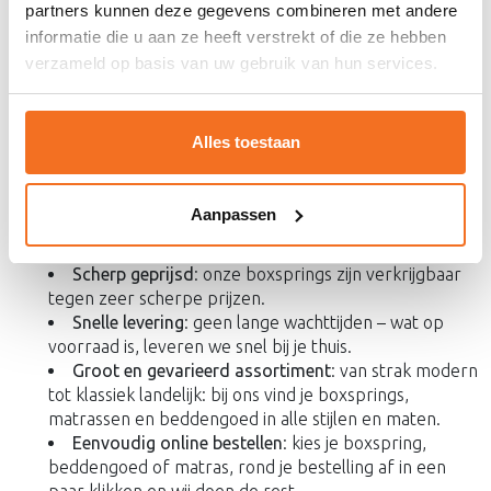
partners kunnen deze gegevens combineren met andere
gewoon lekker wilt liggen. Dankzij onze jarenlange ervaring
informatie die u aan ze heeft verstrekt of die ze hebben
en focus op slaapcomfort helpen we dagelijks mensen in
verzameld op basis van uw gebruik van hun services.
heel Nederland aan een betere boxspring én een betere
nacht.
Waarom kiezen voor de boxsprings
Alles toestaan
en bedden van Boxspringvoorraad?
Bij Boxspringvoorraad combineren we gemak met service
Aanpassen
en kwaliteit. Dit kun je van ons verwachten:
Scherp geprijsd
: onze boxsprings zijn verkrijgbaar
tegen zeer scherpe prijzen.
Snelle levering
: geen lange wachttijden – wat op
voorraad is, leveren we snel bij je thuis.
Groot en gevarieerd assortiment
: van strak modern
tot klassiek landelijk: bij ons vind je boxsprings,
matrassen en beddengoed in alle stijlen en maten.
Eenvoudig online bestellen
: kies je boxspring,
beddengoed of matras, rond je bestelling af in een
paar klikken en wij doen de rest.