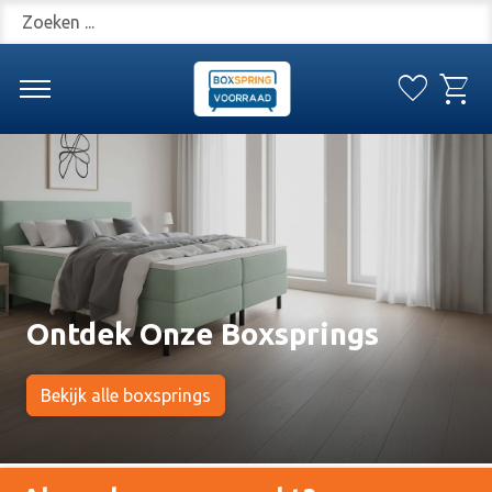
Zoeken
favorite
shopping_cart
Verlanglijs
Win
Hero slideshow items
Ontdek Onze Boxsprings
Bekijk alle boxsprings