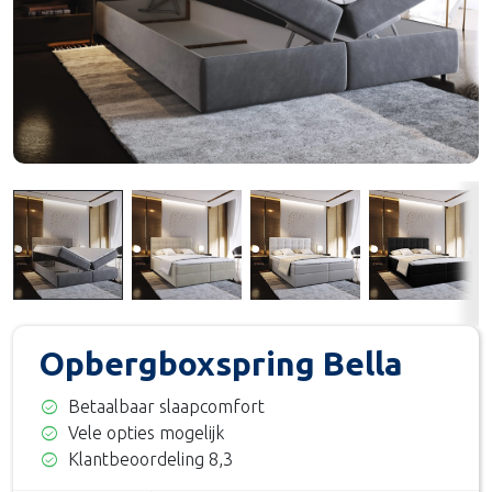
Opbergboxspring Bella
check_circle
Betaalbaar slaapcomfort
check_circle
Vele opties mogelijk
check_circle
Klantbeoordeling 8,3