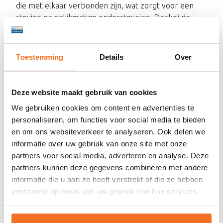
die met elkaar verbonden zijn, wat zorgt voor een
stevige en gelijkmatige ondersteuning. Dankzij de
open structuur heeft het matras een uitstekende
ventilatie en een lange levensduur, ideaal voor een
comfortabele nachtrust.
Toestemming
Details
Over
Matrashoogte
: 18 cm
Stevige bonellvering
Deze website maakt gebruik van cookies
Afgedekt met koudschuim voor optimaal ligcomfort
We gebruiken cookies om content en advertenties te
Maximale belasting: 120 kg per zijde
personaliseren, om functies voor social media te bieden
Topmatras Upgrade
en om ons websiteverkeer te analyseren. Ook delen we
informatie over uw gebruik van onze site met onze
Wil je extra comfort? Kies dan voor een topmatras
partners voor social media, adverteren en analyse. Deze
naar keuze:
partners kunnen deze gegevens combineren met andere
✔
Koudschuim
– Veerkrachtig en optimaal
informatie die u aan ze heeft verstrekt of die ze hebben
ventilerend dankzij de open celstructuur. Kern van
verzameld op basis van uw gebruik van hun services.
hoogwaardig
HR45 schuim
.
✔
Traagschuim
– Past zich aan je lichaam aan voor