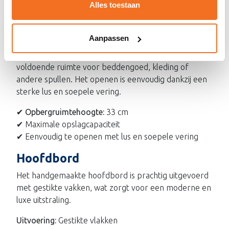
drukverlaging. Kern van hoogwaardig
Visco schuim
.
Alles toestaan
Boxen met opbergruimte
Aanpassen
Deze boxspring is uitgerust met een extra diepe
opbergruimte van 33 cm hoog. Hierdoor heb je
voldoende ruimte voor beddengoed, kleding of
andere spullen. Het openen is eenvoudig dankzij een
sterke lus en soepele vering.
✔
Opbergruimtehoogte:
33 cm
✔ Maximale opslagcapaciteit
✔ Eenvoudig te openen met lus en soepele vering
Hoofdbord
Het handgemaakte hoofdbord is prachtig uitgevoerd
met gestikte vakken, wat zorgt voor een moderne en
luxe uitstraling.
Uitvoering:
Gestikte vlakken