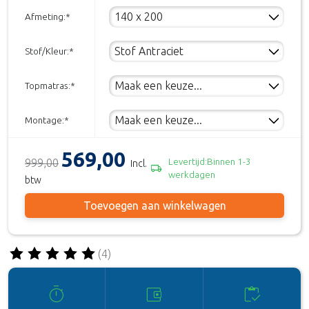
Afmeting:
*
Stof/Kleur:
*
Topmatras:
*
Montage:
*
569,00
999,00
Levertijd:Binnen 1-3
Incl.
local_shipping
werkdagen
btw
Toevoegen aan winkelwagen
(4)
De beoordeling van dit product is
5
van de 5
timer
account_balance_wallet
inventory