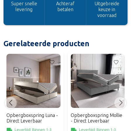
Super snelle
Achteraf
Uitgebreide
levering
betalen
keuze in
voorraad
Gerelateerde producten
Opbergboxspring Luna -
Opbergboxspring Mollie
Direct Leverbaar
- Direct Leverbaar
Levertijd: Binnen 1-3
Levertijd: Binnen 1-3