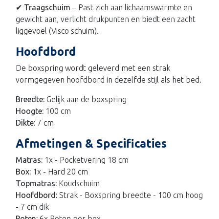
✔ Traagschuim
– Past zich aan lichaamswarmte en
gewicht aan, verlicht drukpunten en biedt een zacht
liggevoel (Visco schuim).
Hoofdbord
De boxspring wordt geleverd met een strak
vormgegeven hoofdbord in dezelfde stijl als het bed.
Breedte:
Gelijk aan de boxspring
Hoogte:
100 cm
Dikte:
7 cm
Afmetingen & Specificaties
Matras:
1x - Pocketvering 18 cm
Box:
1x - Hard 20 cm
Topmatras:
Koudschuim
Hoofdbord:
Strak - Boxspring breedte - 100 cm hoog
- 7 cm dik
Poten:
6x Poten per box