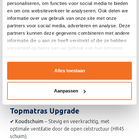
een veerkern van stalen bonellveren die met elkaar
personaliseren, om functies voor social media te bieden
verbonden zijn, wat zorgt voor een stevige en
en om ons websiteverkeer te analyseren. Ook delen we
gelijkmatige ondersteuning. Dankzij de open structuur
informatie over uw gebruik van onze site met onze
heeft het matras een uitstekende ventilatie en een
partners voor social media, adverteren en analyse. Deze
lange levensduur, ideaal voor een comfortabele
partners kunnen deze gegevens combineren met andere
nachtrust.
informatie die u aan ze heeft verstrekt of die ze hebben
verzameld op basis van uw gebruik van hun services.
Matrasdikte:
18 cm
Maximale belasting:
100 kg
Alles toestaan
Box
De boxspring wordt geleverd met een stevige, vlakke
box, gestoffeerd in meubelstof. Voor extra stabiliteit
Aanpassen
wordt de box ondersteund door 6 stevige poten.
Topmatras Upgrade
✔ Koudschuim
– Stevig en veerkrachtig, met
optimale ventilatie door de open celstructuur (HR45
schuim).