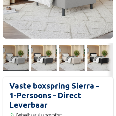
Vaste boxspring Sierra -
1-Persoons - Direct
Leverbaar
check_circle
Betaalbaar slaapcomfort