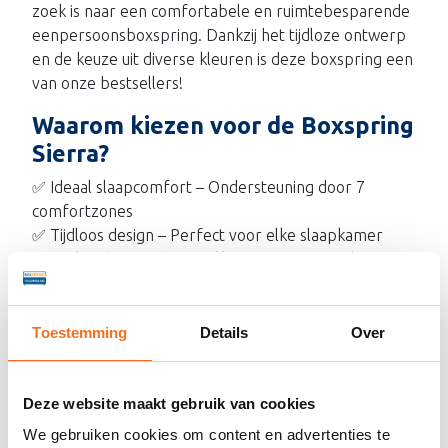
zoek is naar een comfortabele en ruimtebesparende
eenpersoonsboxspring. Dankzij het tijdloze ontwerp
en de keuze uit diverse kleuren is deze boxspring een
van onze bestsellers!
Waarom kiezen voor de Boxspring
Sierra?
✅ Ideaal slaapcomfort – Ondersteuning door 7
comfortzones
✅ Tijdloos design – Perfect voor elke slaapkamer
✅ Verkrijgbaar in diverse kleuren – Kies uit 5 luxe
stoffen of leerlook
✅ Compact en praktisch – Ideaal voor kleinere
ruimtes
Toestemming
Details
Over
Matras
Deze website maakt gebruik van cookies
De Boxspring Sierra wordt geleverd met een
hoogwaardig bonellveringsmatras. Dit matras bevat
We gebruiken cookies om content en advertenties te