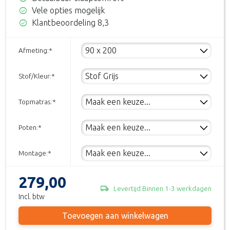
check_circle
Vele opties mogelijk
check_circle
Klantbeoordeling 8,3
Afmeting:
*
Stof/Kleur:
*
Topmatras:
*
Poten:
*
Montage:
*
279,00
local_shipping
Levertijd:Binnen 1-3 werkdagen
Incl. btw
Toevoegen aan winkelwagen