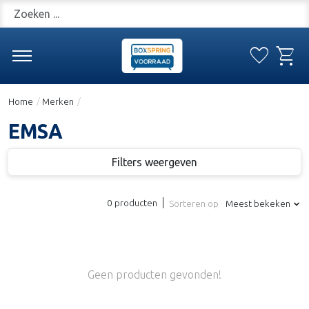
Zoeken
favorite
shopping_cart
Verlanglijs
Win
Home
/
Merken
/
EMSA
Filters weergeven
0 producten
Sorteren op
Meest bekeken
Geen producten gevonden!