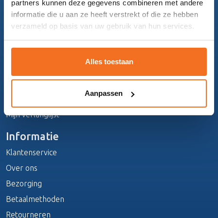
partners kunnen deze gegevens combineren met andere
Topmatrassen
informatie die u aan ze heeft verstrekt of die ze hebben
verzameld op basis van uw gebruik van hun services.
Beddengoed
Slaapbanken
Alles toestaan
Mijn account
Registreren
Aanpassen
Mijn bestellingen
Mijn verlanglijst
Informatie
Klantenservice
Over ons
Bezorging
Betaalmethoden
Retourneren