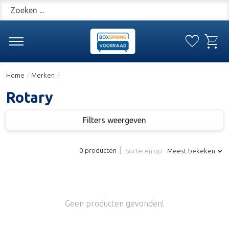
Zoeken
favorite
shopping_cart
Verlanglijs
Win
Home
/
Merken
/
Rotary
Filters weergeven
0 producten
Sorteren op
Meest bekeken
Geen producten gevonden!