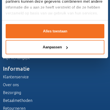
partners kunnen deze gegevens combineren met andere
Topmatrassen
informatie die u aan ze heeft verstrekt of die ze hebben
verzameld op basis van uw gebruik van hun services.
Beddengoed
Slaapbanken
Alles toestaan
Mijn account
Registreren
Aanpassen
Mijn bestellingen
Mijn verlanglijst
Informatie
Klantenservice
Over ons
Bezorging
Betaalmethoden
Retourneren