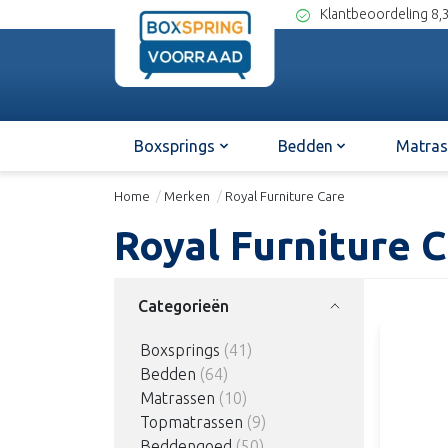
check_circle
Klantbeoordeling 8,
Boxsprings
Bedden
Matras
Home
/
Merken
/
Royal Furniture Care
Royal Furniture 
Categorieën
Boxsprings
(41)
Bedden
(64)
Matrassen
(10)
Topmatrassen
(9)
Beddengoed
(50)