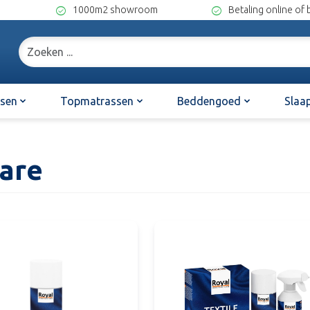
check_circle
check_circle
3
1000m2 showroom
Betaling online of b
Zoeken
sen
Topmatrassen
Beddengoed
Slaa
Care