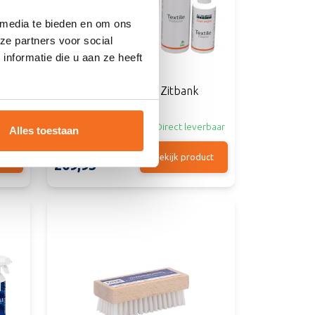
 media te bieden en om ons
ze partners voor social
nformatie die u aan ze heeft
All in House Service | Zitbank
rbaar
Levertijd:
Direct leverbaar
Alles toestaan
259,95
uct
Bekijk product
209,95