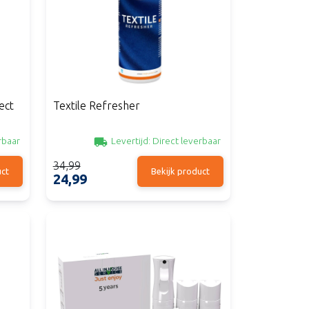
ect
Textile Refresher
rbaar
Levertijd:
Direct leverbaar
34,99
uct
Bekijk product
24,99