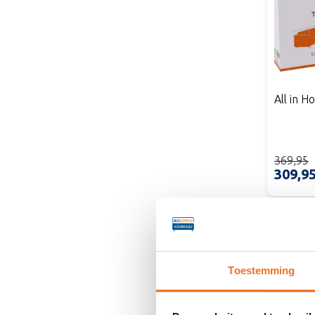
All in H
369,95
309,9
Toestemming