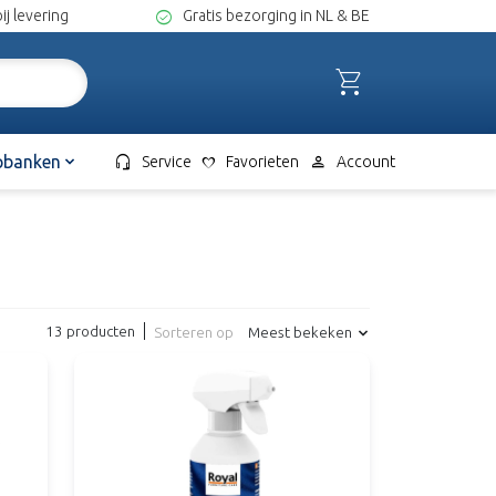
check_circle
ij levering
Gratis bezorging in NL & BE
shopping_cart
headset_mic
person
pbanken
Service
favorite
Favorieten
Account
13 producten
Sorteren op
Meest bekeken