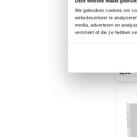
Deze website maakt gebruik
We gebruiken cookies om cont
websiteverkeer te analyseren
media, adverteren en analys
verstrekt of die ze hebben v
Viltdopj
meubelv
14,95
8,95