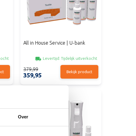
All in House Service | U-bank
kocht
Levertijd:
Tijdelijk uitverkocht
379,99
uct
Bekijk product
359,95
Over