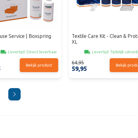
ouse Service | Boxspring
Textile Care Kit - Clean & Prot
XL
Levertijd:
Direct leverbaar
Levertijd:
Tijdelijk uitver
64,95
Bekijk product
Bekijk prod
5
59,95
arrow_forward_ios