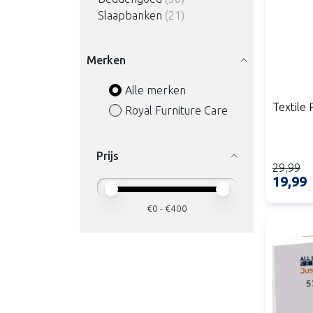
Slaapbanken
(21)
Merken
Alle merken
Textile 
Royal Furniture Care
Prijs
29,99
19,99
Minimale prijswaarde
Price maximum value
€
0
- €
400