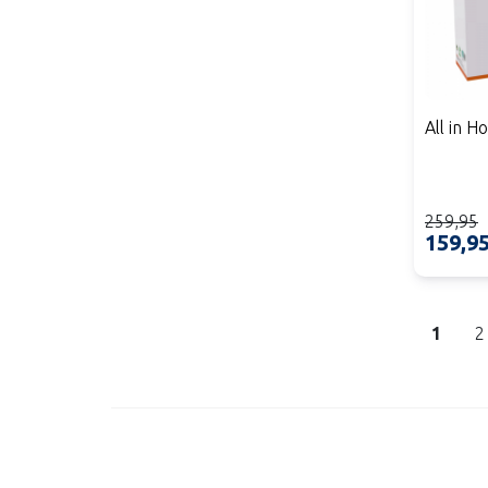
All in H
259,95
159,9
1
2