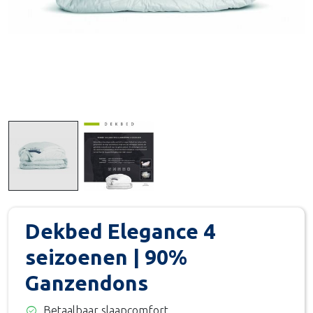
Dekbed Elegance 4
seizoenen | 90%
Ganzendons
check_circle
Betaalbaar slaapcomfort