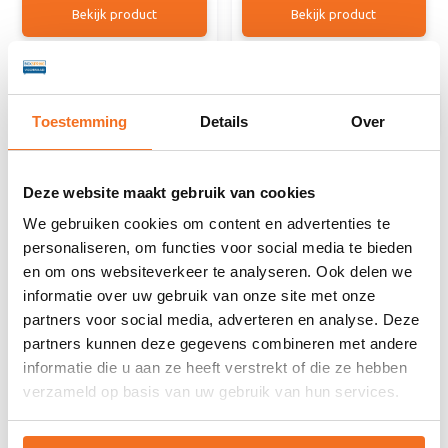
Bekijk product
Bekijk product
Beschrijving
Toestemming
Details
Over
Natuurlijk en luxe slapen onder een licht en soepel
Deze website maakt gebruik van cookies
dekbed van zuivere witten ganzendons. De hoge
warmteklasse zorgt voor een behaaglijke warmte, die
We gebruiken cookies om content en advertenties te
geleidelijk verdeeld wordt over het gehele dekbed.
personaliseren, om functies voor social media te bieden
Dit dekbed past zich snel aan
en om ons websiteverkeer te analyseren. Ook delen we
Uwlichaamstemperatuur aan en ventileert uitstekend.
informatie over uw gebruik van onze site met onze
U bent verzekerd van een heerlijk slaapcomfort
partners voor social media, adverteren en analyse. Deze
gedurende ieder seizoen!
partners kunnen deze gegevens combineren met andere
informatie die u aan ze heeft verstrekt of die ze hebben
Hoes: 100% Perkal katoen
verzameld op basis van uw gebruik van hun services.
Vulling: 90% Ganzendons + 10% ganzenveren
Vulgewicht: 110 + 180 gram/m2