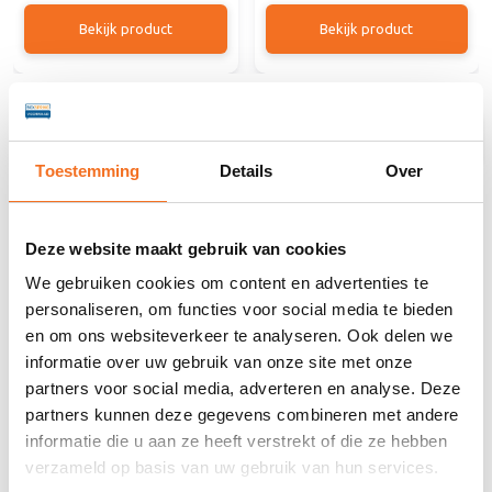
Bekijk product
Bekijk product
Beschrijving
Toestemming
Details
Over
Geleiders voor hoofdbord – Set
voor koppeling aan boxspring
Deze website maakt gebruik van cookies
Met deze geleiders bevestig je eenvoudig het
We gebruiken cookies om content en advertenties te
hoofdbord aan je boxspring.
personaliseren, om functies voor social media te bieden
Ze zorgen voor een stabiele, nette aansluiting tussen
en om ons websiteverkeer te analyseren. Ook delen we
hoofdbord en box, zonder zichtbare schroeven of
informatie over uw gebruik van onze site met onze
speling.
partners voor social media, adverteren en analyse. Deze
partners kunnen deze gegevens combineren met andere
Voordelen
informatie die u aan ze heeft verstrekt of die ze hebben
✅ Geschikt voor vrijwel alle boxspring hoofdborden
verzameld op basis van uw gebruik van hun services.
✅ Eenvoudig te monteren aan het uiteinde van de