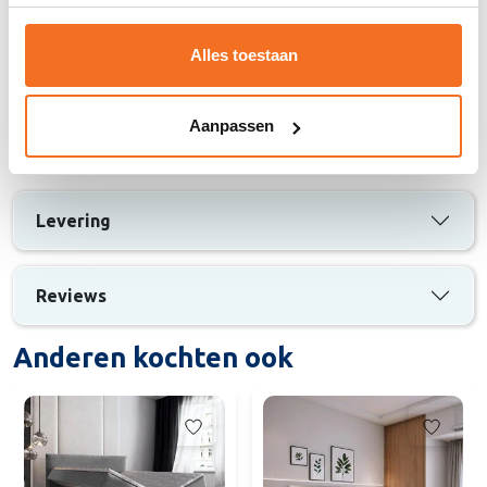
box
✅ Zorgt voor stevige, stabiele verbinding zonder
Alles toestaan
verschuiven
✅ Set van 2 stuks (M/V) – voldoende voor één
Aanpassen
hoofdbord
Levering
Reviews
Anderen kochten ook