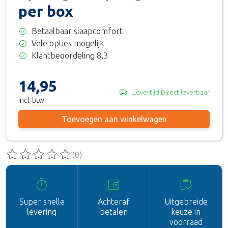
per box
check_circle
Betaalbaar slaapcomfort
check_circle
Vele opties mogelijk
check_circle
Klantbeoordeling 8,3
14,95
local_shipping
Levertijd:Direct leverbaar
Incl. btw
Toevoegen aan winkelwagen
(0)
De beoordeling van dit product is
0
van de 5
timer
account_balance_wallet
inventory
Super snelle
Achteraf
Uitgebreide
levering
betalen
keuze in
voorraad