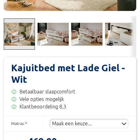
Kajuitbed met Lade Giel -
Wit
check_circle
Betaalbaar slaapcomfort
check_circle
Vele opties mogelijk
check_circle
Klantbeoordeling 8,3
Matras:
*