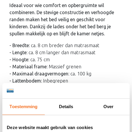
Ideaal voor wie comfort en opbergruimte wil
combineren. De stevige constructie en verhoogde
randen maken het bed veilig en geschikt voor
kinderen. Dankzij de lades onder het bed berg je
spullen makkelijk op en blijft de kamer netjes.
- Breedte:
ca. 8 cm breder dan matrasmaat
- Lengte:
ca. 8 cm langer dan matrasmaat
- Hoogte:
ca. 75 cm
- Materiaal frame:
Massief grenen
- Maximaal draagvermogen:
ca. 100 kg
- Lattenbodem:
Inbegrepen
- Matras(sen):
Niet inbegrepen
Lattenbodem
Toestemming
Details
Over
De meegeleverde lattenbodem biedt stabiele
ondersteuning en zorgt voor goede ventilatie. Dit
draagt bij aan een comfortabele, frisse en
Deze website maakt gebruik van cookies
hygiënische slaapomgeving.