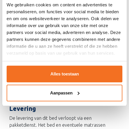
We gebruiken cookies om content en advertenties te
Materiaal
personaliseren, om functies voor social media te bieden
en om ons websiteverkeer te analyseren. Ook delen we
Dit bed is vervaardigd uit 100% massief grenenhout
informatie over uw gebruik van onze site met onze
afkomstig uit FSC gecertificeerde bossen. Hiermee
partners voor social media, adverteren en analyse. Deze
kies je voor een verantwoorde en duurzame
partners kunnen deze gegevens combineren met andere
oplossing, waarbij zorgvuldig bosbeheer en respect
informatie die u aan ze heeft verstrekt of die ze hebben
voor de natuur centraal staan.
verzameld op basis van uw gebruik van hun services.
Veiligheid
Dit bed voldoet aan de Europese veiligheidsnormen
Alles toestaan
EN 747-1:2012+A1:2015 en PN-EN 1725:2001. De
stevige constructie en veilige afwerking zorgen voor
een stabiele en vertrouwde slaapomgeving voor
Aanpassen
dagelijks gebruik.
Levering
De levering van dit bed verloopt via een
pakketdienst. Het bed en eventuele matrassen