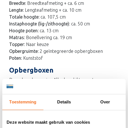
Breedte:
Breedteafmeting + ca. 6 cm
Lengte:
Lengteafmeting + ca. 10 cm
Totale hoogte:
ca. 107,5 cm
Instaphoogte (lig-/zithoogte):
ca. 50 cm
Hoogte poten:
ca. 13 cm
Matras:
Bonellvering ca. 19 cm
Topper:
Naar keuze
Opbergruimte:
2 geïntegreerde opbergboxen
Poten:
Kunststof
Opbergboxen
De opbergboxspring Alba beschikt over twee
geïntegreerde opbergboxen van wit gelamineerd
plaatmateriaal. Ideaal voor het opbergen van
beddengoed en andere spullen, zonder extra
Toestemming
Details
Over
kastruimte. Dankzij het mechanische hefmechanisme
is de opbergruimte eenvoudig en licht te openen, ook
bij een zwaarder (top)matras.
Deze website maakt gebruik van cookies