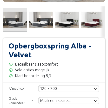
Opbergboxspring Alba -
Velvet
check_circle
Betaalbaar slaapcomfort
check_circle
Vele opties mogelijk
check_circle
Klantbeoordeling 8,3
Afmeting:
*
Gratis
*
Zomerdeal: