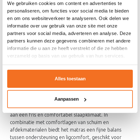
We gebruiken cookies om content en advertenties te
Hoofdbord
personaliseren, om functies voor social media te bieden
Het hoofdbord van de Alba is een echte eyecatcher.
en om ons websiteverkeer te analyseren. Ook delen we
Het is luxueus gestoffeerd en uitgevoerd met een
informatie over uw gebruik van onze site met onze
stijlvol blokpatroon, wat zorgt voor een moderne en
partners voor social media, adverteren en analyse. Deze
rustige uitstraling. De zachte vulling maakt het
partners kunnen deze gegevens combineren met andere
hoofdbord comfortabel om tegenaan te zitten,
informatie die u aan ze heeft verstrekt of die ze hebben
terwijl het strakke design perfect past in zowel
verzameld op basis van uw gebruik van hun services.
moderne als tijdloze slaapkamers.
Matras
Alles toestaan
Het matras is voorzien van een Bonellveringkern en
heeft een dikte van circa 19 cm met een medium
Aanpassen
hardheid. De Bonellveren zorgen voor een stabiele
ondersteuning en een goede ventilatie, wat bijdraagt
aan een fris en comfortabel slaapklimaat. In
combinatie met comfortlagen van schuim en
afdekmaterialen biedt het matras een fijne balans
tussen ondersteuning en ligcomfort, geschikt voor