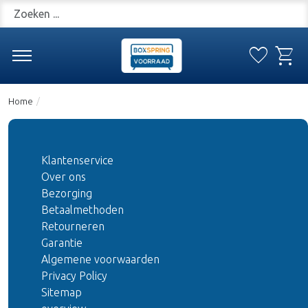
Zoeken
favorite
shopping_cart
Verlanglijs
Win
Home
/
Klantenservice
Over ons
Bezorging
Betaalmethoden
Retourneren
Garantie
Algemene voorwaarden
Privacy Policy
Sitemap