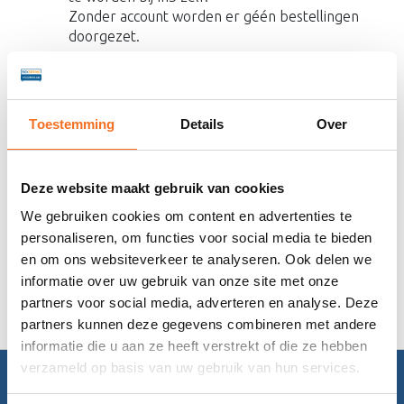
Zonder account worden er géén bestellingen
doorgezet.
SprayPay (Betaling in 12 t/m 36
termijnen/maanden)
Contant bij levering (rembours)
Toestemming
Details
Over
Contant betaling bij levering is pinnen tevens mogelijk. Als
er online geen betaling of een deelbetaling verricht is,
betaal je het gehele/ resterende bedrag op het moment
Deze website maakt gebruik van cookies
dat onze chauffeur de bestelling komt bezorgen. De klant
is ervoor verantwoordelijk dit bedrag
We gebruiken cookies om content en advertenties te
gepast contant
te
betalen. Eventuele wisselgelden kunnen hierdoor niet
personaliseren, om functies voor social media te bieden
naderhand op Boxspringvoorraad worden verhaald.
en om ons websiteverkeer te analyseren. Ook delen we
Overmaken via de bank is tevens een mogelijkheid indien er
informatie over uw gebruik van onze site met onze
bewijs is van betaling voor de chauffeur.
partners voor social media, adverteren en analyse. Deze
partners kunnen deze gegevens combineren met andere
informatie die u aan ze heeft verstrekt of die ze hebben
verzameld op basis van uw gebruik van hun services.